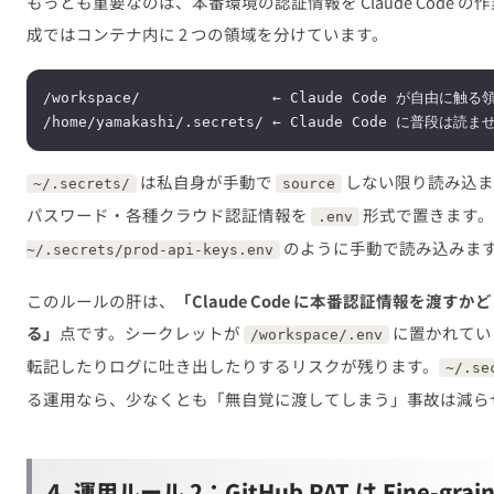
もっとも重要なのは、本番環境の認証情報を Claude Code
成ではコンテナ内に 2 つの領域を分けています。
/workspace/               ← Claude Code が自
は私自身が手動で
しない限り読み込まれ
~/.secrets/
source
パスワード・各種クラウド認証情報を
形式で置きます
.env
のように手動で読み込みま
~/.secrets/prod-api-keys.env
このルールの肝は、
「Claude Code に本番認証情報を渡
る」
点です。シークレットが
に置かれていると
/workspace/.env
転記したりログに吐き出したりするリスクが残ります。
~/.se
る運用なら、少なくとも「無自覚に渡してしまう」事故は減ら
4. 運用ルール 2：GitHub PAT は Fine-g