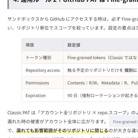
サンドボックスから GitHub にアクセスする時は、必ず Fine-grained 
い、リポジトリ単位でスコープを絞っています。設定の要点は
項目
設定値
トークン種別
Fine-grained tokens（Classic で
Repository access
触る予定のリポジトリだけを
個別に
Permissions
Contents：R/W、Metadata：R、Pu
Expiration
90 日（強制ローテーションが起き
Classic PAT は「アカウント全リポジトリ × repo スコ
漏れた時の被害がアカウント全体に広がります。
Fine-grained
で、
漏れても影響範囲がそのリポジトリに閉じる
のが大きな違