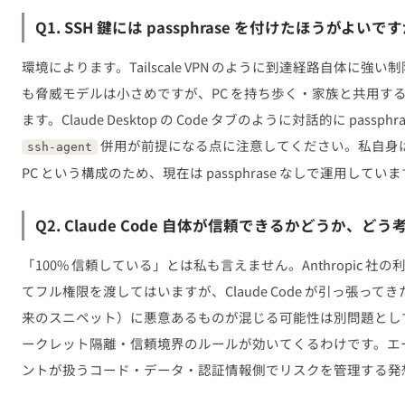
Q1. SSH 鍵には passphrase を付けたほうがよいで
環境によります。Tailscale VPN のように到達経路自体に強い制限
も脅威モデルは小さめですが、PC を持ち歩く・家族と共用す
ます。Claude Desktop の Code タブのように対話的に pas
併用が前提になる点に注意してください。私自身は Tails
ssh-agent
PC という構成のため、現在は passphrase なしで運用してい
Q2. Claude Code 自体が信頼できるかどうか、ど
「100% 信頼している」とは私も言えません。Anthropic 
てフル権限を渡してはいますが、Claude Code が引っ張ってき
来のスニペット）に悪意あるものが混じる可能性は別問題とし
ークレット隔離・信頼境界のルールが効いてくるわけです。エ
ントが扱うコード・データ・認証情報側でリスクを管理する発