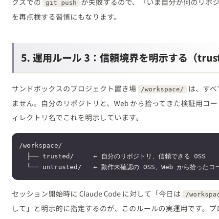
クスでの
が失敗するので、「いま自分が何のリポ
git push
を再点検する習慣にもなります。
5. 運用ルール 3：信頼境界を明示する（trusted 
サンドボックスのプロジェクト置き場
は、すべ
/workspace/
ません。自分のリポジトリと、Web から拾ってきた検証用コ
ィレクトリ名でこれを明示しています。
/workspace/

  ├── trusted/     ← 自分のリポジトリ、信頼できる OSS

セッション開始時に Claude Code に対して「今日は
/workspa
して」と明示的に指定するのが、このルールの実運用です。プ