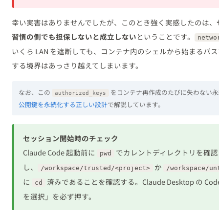
幸い実害はありませんでしたが、このとき強く実感したのは、
習慣の側でも担保しないと成立しない
ということです。
netwo
いくら LAN を遮断しても、コンテナ内のシェルから始まるパ
する境界はあっさり越えてしまいます。
なお、この
をコンテナ再作成のたびに失わない永
authorized_keys
公開鍵を永続化する正しい設計
で解説しています。
セッション開始時のチェック
Claude Code 起動前に
でカレントディレクトリを確認
pwd
し、
か
/workspace/trusted/<project>
/workspace/un
に
済みであることを確認する。Claude Desktop の 
cd
を選択」を必ず押す。