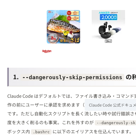
1.
の
--dangerously-skip-permissions
Claude Code はデフォルトでは、ファイル書き込み・コマ
作の前にユーザーに承認を求めます（
Claude Code 公式ドキ
です。ただし自動化スクリプトを長く流したい時や試行錯誤さ
度を大きく削るのも事実。これを外すのが
--dangerously-sk
ボックス内
に以下のエイリアスを仕込んでいます。
.bashrc