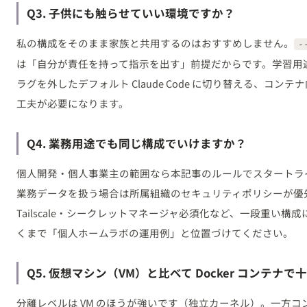
Q3. 子供にも触らせていい環境ですか？
私の構成をそのまま家族と共用するのはおすすめしません。
-
は「自分が責任を持って指示を出す」前提だからです。学習用
ラグを外したデフォルト Claude Code に切り替える、コンテ
工夫が必要になります。
Q4. 業務用途でも同じ構成でいけますか？
個人開発・個人事業主の範囲なら本記事のルールでスタートラ
業務データを扱う場合は所属組織のセキュリティポリシーが優先で、o
Tailscale・シークレットマネージャ必須化など、一段重い
くまで「個人ホームラボの運用例」と位置づけてください。
Q5. 仮想マシン（VM）と比べて Docker コンテナ
分離レベルは VM のほうが強いです（独立カーネル）。一方