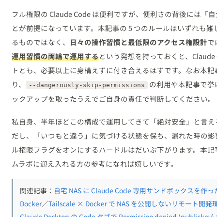
フル権限の Claude Code は便利ですが、便利さの背後に
とが前提になっています。本記事の 5 つのルールはいずれも
るものではなく、
日々の操作習慣と最低限のアクセス権設計
で
運用習慣の両輪で運用する
という発想を持っておくと、Claude
トとも、必要以上に身構えずに付き合えるはずです。なお本記
り、
の利用や本記事で挙
--dangerously-skip-permissions
ックアップを取ったうえでご自身の責任で判断してください。
私自身、半年ほどこの構成で運用してきて「絶対安全」と言え
だし、「いつもと違う」に気づける状態を保ち、漏れた時の影
ル権限フラグをオンにするハードルはだいぶ下がります。本記事が、こ
ムラボに迎え入れる方の参考になれば嬉しいです。
関連記事：
自宅 NAS に Claude Code 専用サンドボックスを作った全記
Docker
／
Tailscale × Docker で NAS を公開しないリ
Claude Desktop の Code タブで Permission denied (pub