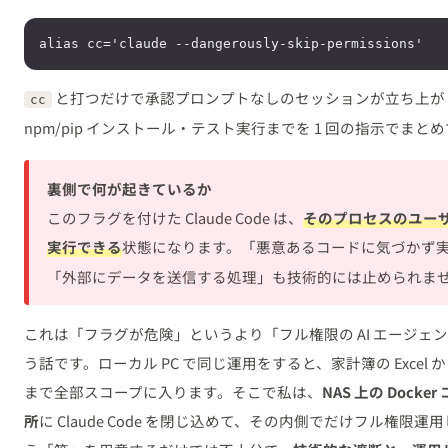
と打つだけで承認プロンプトなしのセッションが立ち上がり、
cc
npm/pip インストール・テスト実行までを 1 回の指示でま
裏側で何が起きているか
このフラグを付けた Claude Code は、
そのプロセスのユー
実行できる
状態になります。「悪意あるコードに気づかず
「外部にデータを送信する処理」も技術的には止められま
これは「フラグが危険」というより「フル権限の AI エージェ
う話です。ローカル PC で同じ運用をすると、家計簿の Exce
まで全部スコープに入ります。そこで私は、
NAS 上の Doc
所
に Claude Code を閉じ込めて、その内側でだけフル権