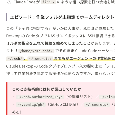
で、Claude Code が
のような粗い探索を打つ余地を減
find /
エピソード：作業フォルダ未指定でホームディレクト
この「明示的に指定する」がいかに大事か、私自身が体験したヒヤ
Desktop の Code タブで NAS サンドボックスに SSH 接
ォルダの指定を忘れて接続を始めてしまった
ことがあります。S
クトリ
でそのまま Claude Code セッ
/home/yamakashi/
、
までもがエージェントの作業範囲
~/.ssh/
~/.secrets/
Claude Desktop の Code タブはプロンプト入力欄の上
押して作業対象を指定する操作が必要なのですが、慣れないう
このとき技術的には何が露出していたか
・
（公開鍵リスト）／
~/.ssh/authorized_keys
~/.clau
・
（GitHub CLI 認証）／
（
~/.config/gh/
~/.secrets/
める）