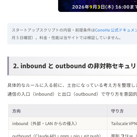
スタートアップスクリプトの内容・前提条件は
ConoHa 公式ドキュメン
月 5 日確認）。料金・性能は当サイトでは検証していません。
2. inbound と outbound の非対称セキ
具体的なルールに入る前に、土台になっている考え方を整理し
通信の入口（inbound）と出口（outbound）で守り方を意
方向
守り方
inbound（外部・LAN からの侵入）
Tailscale V
outbound（Claude API・npm・pip・git push）
原則
フリー