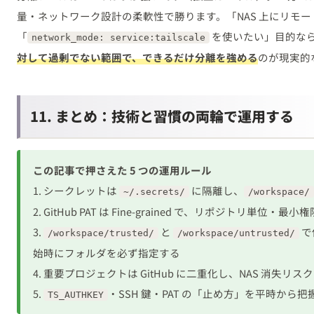
量・ネットワーク設計の柔軟性で勝ります。「NAS 上にリモ
「
を使いたい」目的な
network_mode: service:tailscale
対して過剰でない範囲で、できるだけ分離を強める
のが現実的
11. まとめ：技術と習慣の両輪で運用する
この記事で押さえた 5 つの運用ルール
1. シークレットは
に隔離し、
~/.secrets/
/workspace/
2. GitHub PAT は Fine-grained で、リポジトリ単位・最小権限
3.
と
で
/workspace/trusted/
/workspace/untrusted/
始時にフォルダを必ず指定する
4. 重要プロジェクトは GitHub に二重化し、NAS 消失リ
5.
・SSH 鍵・PAT の「止め方」を平時から
TS_AUTHKEY