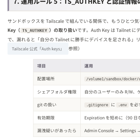
7. 運用ルール 5：TS_AUTHKEY と認証情
サンドボックスを Tailscale で組んでいる関係で、もうひと
Key（
）の取り扱い
です。Auth Key は Tail
TS_AUTHKEY
で、漏れると「自分の Tailnet に勝手にデバイスを足される
参照）
Tailscale 公式「Auth keys」
項目
運用
配置場所
/volume1/sandbox/docker/
シェアフォルダ権限
自分のユーザーのみ R/W
git の扱い
に
を必
.gitignore
.env
有効期限
Expiration を短めに（90 
漏洩疑いがあったら
Admin Console → Settings