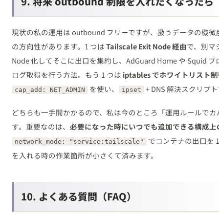
9. 将来 outbound 制限を入れたくなったら
現状の私の運用は outbound フリーですが、扱うデータの機
の方向性があります。1 つは
Tailscale Exit Node 経由
で、別マシン（
Node 化してそこに出口を集約し、AdGuard Home や Squ
ログ取得を行う方法。もう 1 つは
iptables でホワイトリスト
を使い、
+ DNS 解決スクリ
cap_add: NET_ADMIN
ipset
どちらも一手間かかるので、私は今のところ「運用ルールでカ
す。重要なのは、
必要になった時にいつでも追加できる構成上
でコンテナの出口を 
network_mode: "service:tailscale"
を入れる時の作業箇所が小さくて済みます。
10. よくある質問（FAQ）