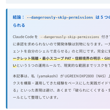
結論：
は 5 
--dangerously-skip-permissions
られる
Claude Code を
付き
--dangerously-skip-permissions
に承認を求められないので開発体験は別物になります。一方で
ェントを自分のシェルで走らせる」のと同じです。完全に
ークレット隔離・最小スコープ PAT・信頼境界の明示・GitHub
い
という 5 つの運用ルールで、現実的な範囲までリスク
本記事は、私（yamakashi）が UGREEN DXP2800（NAS）
クスを構築・運用してきた経験をベースにした実践ガイドです
る」といった表現は避け、あくまで「破られにくくする・
ールとして整理しています。