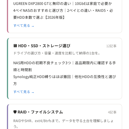
UGREEN DXP2800 GTと無印の違い｜10GbEは家庭で必要か
4ベイNASのおすすめと選び方｜2ベイとの違い・RAID5・必
要HDD本数で選ぶ【2026年版】
すべて見る →
💾 HDD・SSD・ストレージ選び
12記事
ドライブの選び方・容量・速度を比較して納得の1台を。
NAS用HDDの初期不良チェック3つ｜返品期限内に確認する手
順と時間割
Synology純正HDD縛りはほぼ撤回｜他社HDDの互換性と選び
方
すべて見る →
🛡️ RAID・ファイルシステム
4記事
RAIDやSHR、ext4/Btrfsまで。データを守る土台を理解しましょ
う。