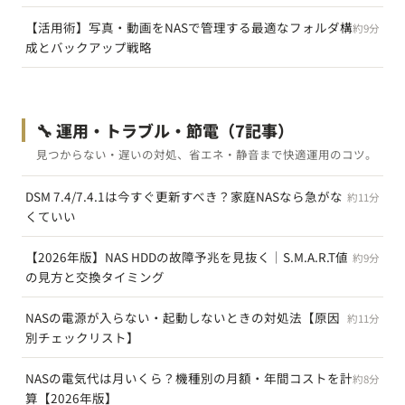
【活用術】写真・動画をNASで管理する最適なフォルダ構
約9分
成とバックアップ戦略
🔧 運用・トラブル・節電
（7記事）
見つからない・遅いの対処、省エネ・静音まで快適運用のコツ。
DSM 7.4/7.4.1は今すぐ更新すべき？家庭NASなら急がな
約11分
くていい
【2026年版】NAS HDDの故障予兆を見抜く｜S.M.A.R.T値
約9分
の見方と交換タイミング
NASの電源が入らない・起動しないときの対処法【原因
約11分
別チェックリスト】
NASの電気代は月いくら？機種別の月額・年間コストを計
約8分
算【2026年版】