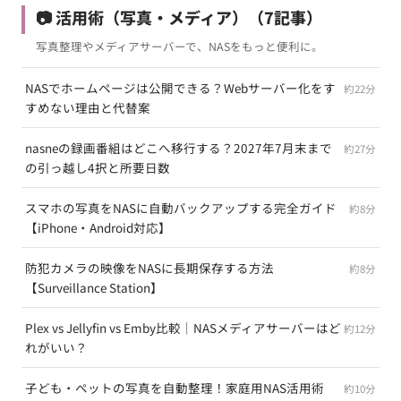
📷 活用術（写真・メディア）
（7記事）
写真整理やメディアサーバーで、NASをもっと便利に。
NASでホームページは公開できる？Webサーバー化をす
約22分
すめない理由と代替案
nasneの録画番組はどこへ移行する？2027年7月末まで
約27分
の引っ越し4択と所要日数
スマホの写真をNASに自動バックアップする完全ガイド
約8分
【iPhone・Android対応】
防犯カメラの映像をNASに長期保存する方法
約8分
【Surveillance Station】
Plex vs Jellyfin vs Emby比較｜NASメディアサーバーはど
約12分
れがいい？
子ども・ペットの写真を自動整理！家庭用NAS活用術
約10分