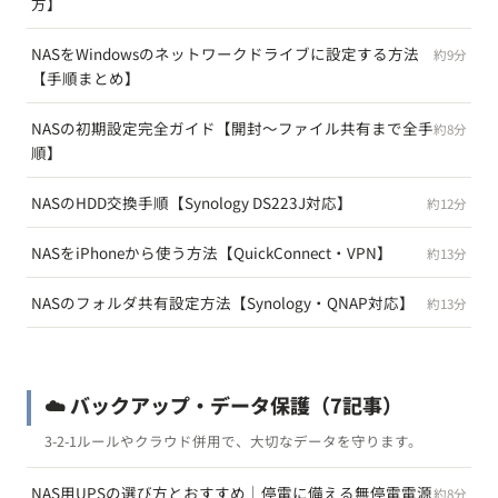
方】
NASをWindowsのネットワークドライブに設定する方法
約9分
【手順まとめ】
NASの初期設定完全ガイド【開封〜ファイル共有まで全手
約8分
順】
NASのHDD交換手順【Synology DS223J対応】
約12分
NASをiPhoneから使う方法【QuickConnect・VPN】
約13分
NASのフォルダ共有設定方法【Synology・QNAP対応】
約13分
☁️ バックアップ・データ保護
（7記事）
3-2-1ルールやクラウド併用で、大切なデータを守ります。
NAS用UPSの選び方とおすすめ｜停電に備える無停電電源
約8分