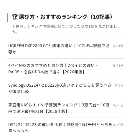
🏆 選び方・おすすめランキング
（10記事）
予算別ランキングや機種比較で、ぴったりの1台を見つけましょ
う。
UGREEN DXP2800 GTと無印の違い｜10GbEは家庭で必
約11分
要か
4ベイNASのおすすめと選び方｜2ベイとの違い・
約11分
RAID5・必要HDD本数で選ぶ【2026年版】
Synology DS224+とDS223jの違いは？どちらを買うべき
約8分
か徹底比較
家庭用NASおすすめ予算別ランキング｜3万円台〜10万
約20分
円で選ぶ最初の1台【2026年版】
DS223とDS223jの違いを比較｜価格差1万7千円どっちを
約16分
買うべきか