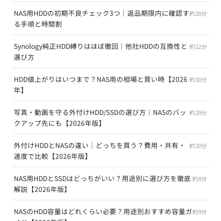
NAS用HDDの初期不良チェック3つ｜返品期限内に確認す
約20分
る手順と時間割
Synology純正HDD縛りはほぼ撤回｜他社HDDの互換性と
約22分
選び方
HDD値上がりはいつまで？NAS用の相場と買い時【2026
約30分
年】
写真・動画を守る外付けHDD/SSDの選び方｜NASのバッ
約29分
クアップ先にも【2026年版】
外付けHDDとNASの違い｜どっちを買う？費用・共有・
約20分
速度で比較【2026年版】
NAS用HDDとSSDはどっちがいい？用途別に選び方を徹底
約8分
解説【2026年版】
NASのHDD容量はどれくらい必要？用途別おすすめ容量ガ
約9分