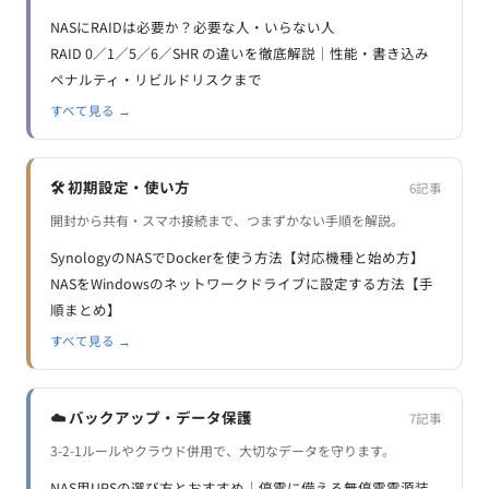
NASにRAIDは必要か？必要な人・いらない人
RAID 0／1／5／6／SHR の違いを徹底解説｜性能・書き込み
ペナルティ・リビルドリスクまで
すべて見る →
🛠️ 初期設定・使い方
6記事
開封から共有・スマホ接続まで、つまずかない手順を解説。
SynologyのNASでDockerを使う方法【対応機種と始め方】
NASをWindowsのネットワークドライブに設定する方法【手
順まとめ】
すべて見る →
☁️ バックアップ・データ保護
7記事
3-2-1ルールやクラウド併用で、大切なデータを守ります。
NAS用UPSの選び方とおすすめ｜停電に備える無停電電源装