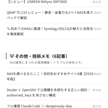
【レビュー】UGREEN NASync DXP2800
約11分
QNAP TS-233 レビュー｜静音・省電力な2ベイNASを実ス
約8分
ペックで解説
🔍 初めてのNASに最適！Synology DS223jの魅力と活用法
約8分
を徹底解説
💡 その他・技術メモ
（6記事）
NAS運用にまつわる環境構築・トラブルの技術メモ。
NASを調べるならここ！目的別おすすめサイト8選【2026
約8分
年版】
Docker × OpenSSH で公開鍵を永続化する正しい設計｜
約15分
authorized_keys を消さない構成
フル権限 Claude Code（--dangerously-skip-
約17分