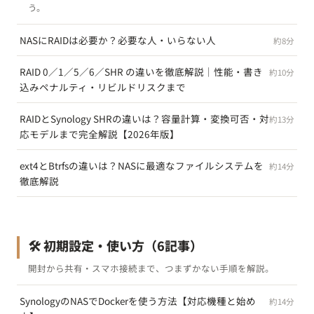
う。
NASにRAIDは必要か？必要な人・いらない人
約8分
RAID 0／1／5／6／SHR の違いを徹底解説｜性能・書き
約10分
込みペナルティ・リビルドリスクまで
RAIDとSynology SHRの違いは？容量計算・変換可否・対
約13分
応モデルまで完全解説【2026年版】
ext4とBtrfsの違いは？NASに最適なファイルシステムを
約14分
徹底解説
🛠️ 初期設定・使い方
（6記事）
開封から共有・スマホ接続まで、つまずかない手順を解説。
SynologyのNASでDockerを使う方法【対応機種と始め
約14分