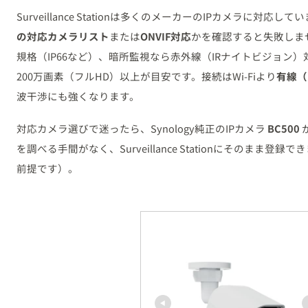
Surveillance Stationは多くのメーカーのIPカメラに対応
の対応カメラリスト
または
ONVIF対応
かを確認すると失敗しま
規格（IP66など）、暗所監視なら赤外線（IRナイトビジョン
200万画素（フルHD）以上が目安です。接続はWi-Fiより
有線（
波干渉にも強くなります。
対応カメラ選びで迷ったら、Synology純正のIPカメラ
BC500
を調べる手間がなく、Surveillance Stationにそのまま登録でき
前提です）。