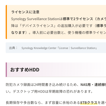
ライセンスに注意
Synology Surveillance Stationは
標準で2ライセンス（カメ
降は「デバイスライセンス」の追加購入が必要です（
標準
なります
）。導入前に必要台数と、使う機種の標準ライセ
出典：
Synology Knowledge Center「License｜Surveillance Station」
おすすめHDD
防犯カメラ録画は24時間書き込み続けるため、
NAS用・連続稼
い。デスクトップ用HDDは早期故障の恐れがあります。
長期保存や多台数なら、まず容量に余裕のある
8TBクラス
を選