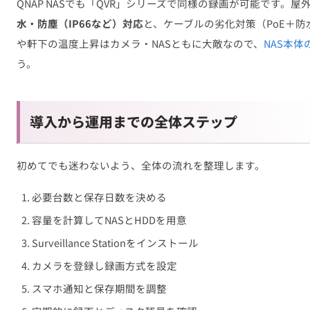
QNAP NASでも「QVR」シリーズで同様の録画が可能です。
水・防塵（IP66など）対応
と、ケーブルの劣化対策（PoE＋
や軒下の温度上昇はカメラ・NASともに大敵なので、
NAS本体
う。
導入から運用までの全体ステップ
初めてでも迷わないよう、全体の流れを整理します。
必要台数と保存日数を決める
容量を計算してNASとHDDを用意
Surveillance Stationをインストール
カメラを登録し録画方式を設定
スマホ通知と保存期間を調整