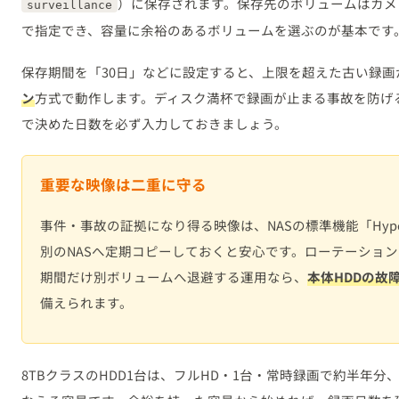
）に保存されます。保存先のボリュームはカメ
surveillance
で指定でき、容量に余裕のあるボリュームを選ぶのが基本です
保存期間を「30日」などに設定すると、上限を超えた古い録画
ン
方式で動作します。ディスク満杯で録画が止まる事故を防げ
で決めた日数を必ず入力しておきましょう。
重要な映像は二重に守る
事件・事故の証拠になり得る映像は、NASの標準機能「Hyper 
別のNASへ定期コピーしておくと安心です。ローテーショ
期間だけ別ボリュームへ退避する運用なら、
本体HDDの故
備えられます。
8TBクラスのHDD1台は、フルHD・1台・常時録画で約半年分