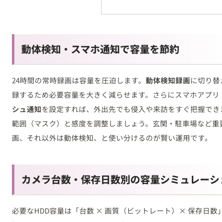
動体検知・スマホ通知で容量を節約
24時間の常時録画は容量を圧迫します。
動体検知録画
に切り替
録するため必要容量を大きく減らせます。さらにスマホアプリ「D
シュ通知
を設定すれば、外出先でも侵入や来訪をすぐ把握でき
範囲（マスク）と感度を調整しましょう。玄関・駐車場など重
画、それ以外は動体検知、と使い分けるのが賢い運用です。
カメラ台数・保存日数別の容量シミュレーシ
必要なHDD容量は「台数 × 画質（ビットレート）× 保存日