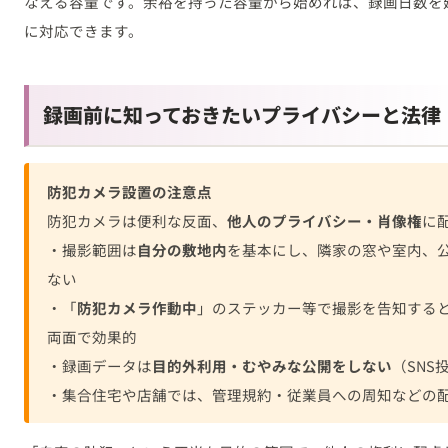
なえる容量です。余裕を持った容量から始めれば、録画日数を
に対応できます。
録画前に知っておきたいプライバシーと法律
防犯カメラ設置の注意点
防犯カメラは便利な反面、
他人のプライバシー・肖像権
に
・撮影範囲は
自分の敷地内
を基本にし、隣家の窓や室内、
ない
・「
防犯カメラ作動中
」のステッカー等で撮影を告知する
両面で効果的
・録画データは
目的外利用・むやみな公開をしない
（SNS
・集合住宅や店舗では、管理規約・従業員への周知などの