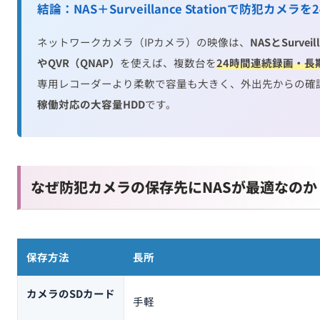
結論：NAS＋Surveillance Stationで防犯カメ
ネットワークカメラ（IPカメラ）の映像は、
NASとSurveil
やQVR（QNAP）
を使えば、複数台を
24時間連続録画・長
専用レコーダーより柔軟で容量も大きく、外出先からの確
稼働対応の大容量HDD
です。
なぜ防犯カメラの保存先にNASが最適なのか
保存方法
長所
カメラのSDカード
手軽