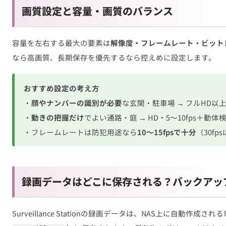
画質設定と容量・画質のバランス
容量を左右する最大の要素は
解像度・フレームレート・ビット
なら高画質、長期保存を優先するなら控えめに設定します。
おすすめ設定の考え方
・
顔やナンバーの識別が必要
な玄関・駐車場 → フルHD以上・
・
動きの把握だけ
でよい通路・庭 → HD・5〜10fps＋動体
・フレームレートは防犯用途なら
10〜15fpsで十分
（30f
録画データはどこに保存される？バックアッ
Surveillance Stationの録画データは、NAS上に自動作