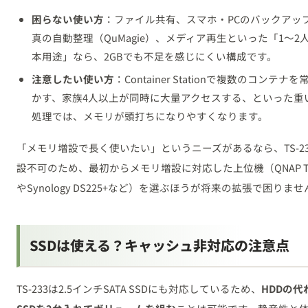
困らない使い方
：ファイル共有、スマホ・PCのバックアッ
真の自動整理（QuMagie）、メディア再生といった「1〜2
本用途」なら、2GBでも不足を感じにくい構成です。
注意したい使い方
：Container Stationで複数のコンテナ
かす、家族4人以上が同時に大量アクセスする、といった重
処理では、メモリが頭打ちになりやすくなります。
「メモリ増設で長く使いたい」というニーズがあるなら、TS-23
設不可のため、最初からメモリ増設に対応した上位機（QNAP TS
やSynology DS225+など）を選ぶほうが将来の拡張で困りませ
SSDは使える？キャッシュ非対応の注意点
TS-233は2.5インチSATA SSDにも対応しているため、
HDDの代