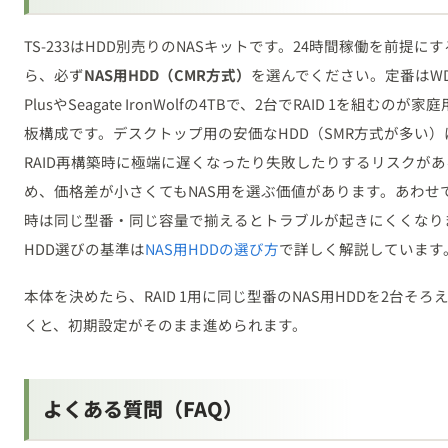
TS-233はHDD別売りのNASキットです。24時間稼働を前提に
ら、必ず
NAS用HDD（CMR方式）
を選んでください。定番はWD 
PlusやSeagate IronWolfの4TBで、2台でRAID 1を組むのが家
板構成です。デスクトップ用の安価なHDD（SMR方式が多い）
RAID再構築時に極端に遅くなったり失敗したりするリスクがあ
め、価格差が小さくてもNAS用を選ぶ価値があります。あわせ
時は同じ型番・同じ容量で揃えるとトラブルが起きにくくなり
HDD選びの基準は
NAS用HDDの選び方
で詳しく解説しています
本体を決めたら、RAID 1用に同じ型番のNAS用HDDを2台そろ
くと、初期設定がそのまま進められます。
よくある質問（FAQ）