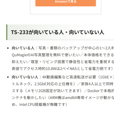
Amazonで見る
TS-233が向いている人・向いていない人
向いている人
：写真・書類のバックアップが中心の1〜2人
QuMagieのAI写真整理を無料で使いたい／本体価格をでき
抑えたい／寝室・リビング設置で静音性と省電力を重視す
表値でアクセス時約10.8Wは2ベイNASとして省電力側です
向いていない人
：4K動画編集など高速転送が必要（1GbE×
トルネック。2.5GbE対応の上位機を）／家族4人以上で同
スする（メモリ2GB固定が効いてきます）／Dockerで本格
ンテナを動かしたい（ARM機はamd64専用イメージが動か
め、Intel CPU搭載機が無難です）