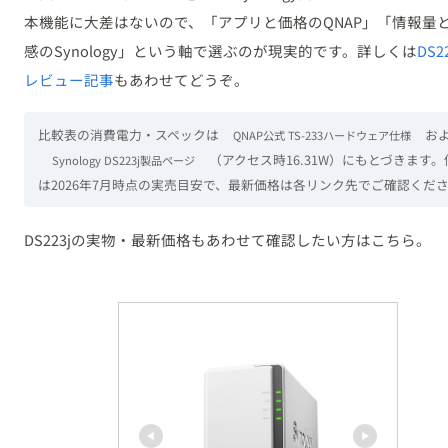
本機能に大差はないので、「アプリと価格のQNAP」「情報量
感のSynology」という軸で選ぶのが現実的です。詳しくは
DS2
レビュー記事
もあわせてどうぞ。
比較表の消費電力・スペックは
お
QNAP公式 TS-233ハードウェア仕様
（アクセス時16.31W）にもとづきます。
Synology DS223j製品ページ
は2026年7月時点の実売目安で、最新価格は各リンク先でご確認くだ
DS223jの実物・最新価格もあわせて確認したい方はこちら。