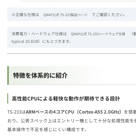
※正確な仕様は
でご確認ください。
QNAP公式 TS-233製品ページ
消費電力・ハードウェア仕様は
（
QNAP公式 TS-233ハードウェア仕様
typical 10.81W）にもとづきます。
特徴を体系的に紹介
高性能CPUによる軽快な動作が期待できる設計
TS-233は
ARMベースの4コアCPU（Cortex-A55 2.0GHz）
を搭
おり、公表スペック上はエントリー機として十分な処理性能を
基本操作で不足を感じにくい構成です。