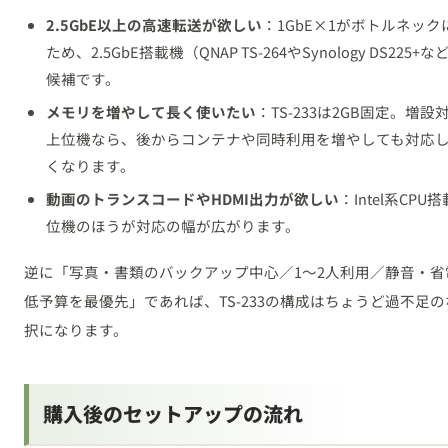
2.5GbE以上の高速転送が欲しい
：1GbE×1がボトルネック
ため、2.5GbE搭載機（QNAP TS-264やSynology DS225+
候補です。
メモリを増やして長く使いたい
：TS-233は2GB固定。増設
上位機なら、後からコンテナや同時利用を増やしても対応
くなります。
動画のトランスコードやHDMI出力が欲しい
：Intel系CPU
位機のほうが対応の幅が広がります。
逆に「写真・書類のバックアップ中心／1〜2人利用／静音・省
低予算を最優先」であれば、TS-233の構成はちょうど過不足
択になります。
購入後のセットアップの流れ