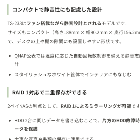
コンパクトで静音性にも配慮した設計
TS-233は
ファン搭載ながら静音設計とされる
モデルです。
サイズもコンパクト（高さ188mm × 幅90.2mm × 奥行156.2
で、デスクの上や棚の隙間にも設置しやすい形状です。
QNAP公表では温度に応じた自動回転数制御を備える静音志
計
スタイリッシュなホワイト筐体でインテリアにもなじむ
RAID 1対応で二重保存ができる
2ベイNASの利点として、
RAID 1によるミラーリングが可能
で
HDD 2台に同じデータを書き込むことで、
片方のHDD故障
ータを保護
大事な写真や書類の保存に活用できる