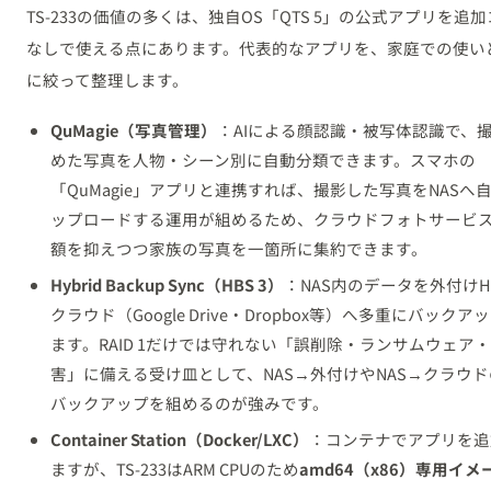
TS-233の価値の多くは、独自OS「QTS 5」の公式アプリを追
なしで使える点にあります。代表的なアプリを、家庭での使い
に絞って整理します。
QuMagie（写真管理）
：AIによる顔認識・被写体認識で、
めた写真を人物・シーン別に自動分類できます。スマホの
「QuMagie」アプリと連携すれば、撮影した写真をNASへ
ップロードする運用が組めるため、クラウドフォトサービ
額を抑えつつ家族の写真を一箇所に集約できます。
Hybrid Backup Sync（HBS 3）
：NAS内のデータを外付けH
クラウド（Google Drive・Dropbox等）へ多重にバックア
ます。RAID 1だけでは守れない「誤削除・ランサムウェア
害」に備える受け皿として、NAS→外付けやNAS→クラウ
バックアップを組めるのが強みです。
Container Station（Docker/LXC）
：コンテナでアプリを追
ますが、TS-233はARM CPUのため
amd64（x86）専用イメ