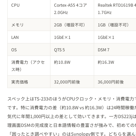
CPU
Cortex-A55 4コア
Realtek RTD1619B
2.0GHz
1.7GHz
メモリ
2GB（増設不可）
1GB（増設不可）
LAN
1GbE×1
1GbE×1
OS
QTS 5
DSM 7
消費電力（アクセ
約10.8W
約16.3W
ス時）
実売価格
32,000円前後
36,000円前後
スペック上はTS-233のほうがCPUクロック・メモリ・消費電力
です。特に消費電力の差（約10.8W vs 約16.3W）は24時間稼
気代に年間1,000円以上の差として効いてきます。一方DS223j
理画面DSMの完成度と日本語情報の豊富さが強みで、初めてのN
「困ったとき調べやすい」のはSynology側です。どちらを選