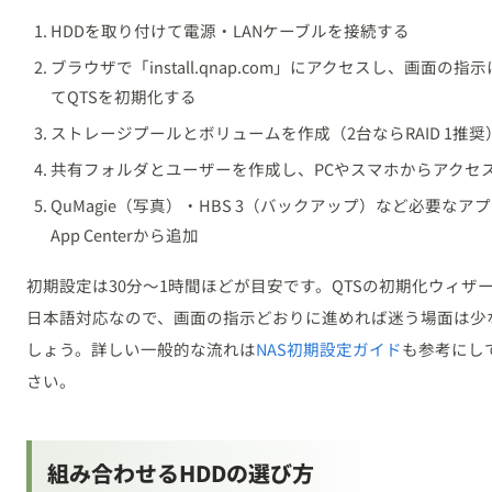
HDDを取り付けて電源・LANケーブルを接続する
ブラウザで「install.qnap.com」にアクセスし、画面の指
てQTSを初期化する
ストレージプールとボリュームを作成（2台ならRAID 1推奨
共有フォルダとユーザーを作成し、PCやスマホからアクセ
QuMagie（写真）・HBS 3（バックアップ）など必要なア
App Centerから追加
初期設定は30分〜1時間ほどが目安です。QTSの初期化ウィザ
日本語対応なので、画面の指示どおりに進めれば迷う場面は少
しょう。詳しい一般的な流れは
NAS初期設定ガイド
も参考にし
さい。
組み合わせるHDDの選び方