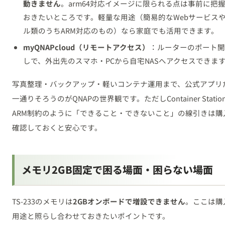
動きません
。arm64対応イメージに限られる点は事前に把
おきたいところです。軽量な用途（簡易的なWebサービス
ル類のうちARM対応のもの）なら家庭でも活用できます。
myQNAPcloud（リモートアクセス）
：ルーターのポート開
しで、外出先のスマホ・PCから自宅NASへアクセスできま
写真整理・バックアップ・軽いコンテナ運用まで、公式アプリ
一通りそろうのがQNAPの世界観です。ただしContainer Statio
ARM制約のように「できること・できないこと」の線引きは購
確認しておくと安心です。
メモリ2GB固定で困る場面・困らない場面
TS-233のメモリは
2GBオンボードで増設できません
。ここは購
用途と照らし合わせておきたいポイントです。