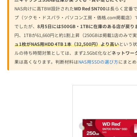
NAS向けに高TBW設計された
WD Red SN700
は長らく定番で
プ（ツクモ・ドスパラ・パソコン工房・価格.com掲載店
でしたが、
8月5日には500GB・1TBに在庫のある店が戻り
円、1TBが61,660円と約1割上昇（250GBは掲載1店の
ュ1枚がNAS用HDD 4TB 1本（32,500円）より高い
という
ルの待ち時間対策としては、まず2.5GbE化など
ネットワー
果は高くなります。判断材料は
NAS用SSDの選び方
にまとめ