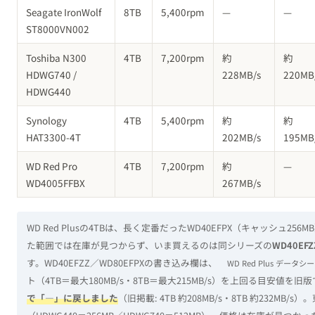
Seagate IronWolf
8TB
5,400rpm
—
—
ST8000VN002
Toshiba N300
4TB
7,200rpm
約
約
HDWG740 /
228MB/s
220MB
HDWG440
Synology
4TB
5,400rpm
約
約
HAT3300-4T
202MB/s
195MB
WD Red Pro
4TB
7,200rpm
約
—
WD4005FFBX
267MB/s
WD Red Plusの4TBは、長く定番だったWD40EFPX（キャッシュ2
た範囲では在庫が見つからず、いま買えるのは同シリーズの
WD40EFZ
す。WD40EFZZ／WD80EFPXの書き込み欄は、
WD Red Plus データ
ト（4TB＝最大180MB/s・8TB＝最大215MB/s）を上回る目安値を
で「—」に戻しました
（旧掲載: 4TB 約208MB/s・8TB 約232MB