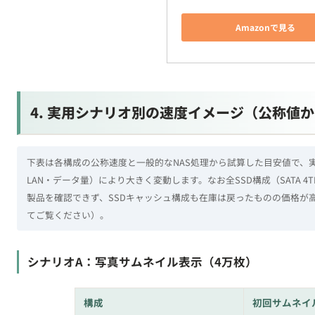
4. 実用シナリオ別の速度イメージ（公称値
下表は各構成の公称速度と一般的なNAS処理から試算した目安値で、
LAN・データ量）により大きく変動します。なお全SSD構成（SATA 4T
製品を確認できず、SSDキャッシュ構成も在庫は戻ったものの価格が
てご覧ください）。
シナリオA：写真サムネイル表示（4万枚）
構成
初回サムネイ
HDD単体（WD Red Plus 4TB）
約45分