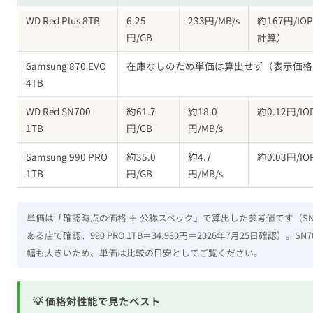
Samsung 870 EVO
在庫なしのため単価は算出せず（表示価格
4TB
WD Red SN700
約61.7
約18.0
約0.12円/IO
1TB
円/GB
円/MB/s
Samsung 990 PRO
約35.0
約4.7
約0.03円/IO
1TB
円/GB
円/MB/s
単価は「確認時点の価格 ÷ 公称スペック」で算出した参考値です（SN700 
ある店で確認、990 PRO 1TB＝34,980円＝2026年7月25日確認）
幅も大きいため、単価は比較の目安としてご覧ください。
💡 価格対性能で見たベスト
・
容量・GB単価
：WD Red Plus 8TB（SSDとの差はNA
・
速度・MB/s単価
：NVMe SSD（HDDの10倍以上の効率）