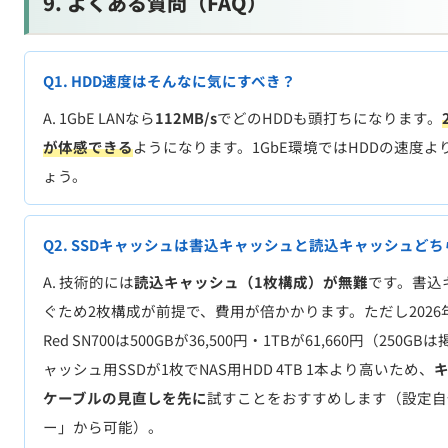
A. 1GbE LANなら
112MB/s
でどのHDDも頭打ちになります。
が体感できる
ようになります。1GbE環境ではHDDの速度
ょう。
Q2. SSDキャッシュは書込キャッシュと読込キャッシュど
A. 技術的には
読込キャッシュ（1枚構成）が無難
です。書込
ぐため2枚構成が前提で、費用が倍かかります。ただし2026
Red SN700は500GBが36,500円・1TBが61,660円（
ャッシュ用SSDが1枚でNAS用HDD 4TB 1本より高いため、
キ
ケーブルの見直しを先に
試すことをおすすめします（設定自
ー」から可能）。
Q3. RAIDで速度は向上する？
A. 条件付きでYes。RAID0（ストライピング）は
読み書き2倍
み1.3-1.5倍
で書きは等倍。家庭用は冗長性重視でRAID1が