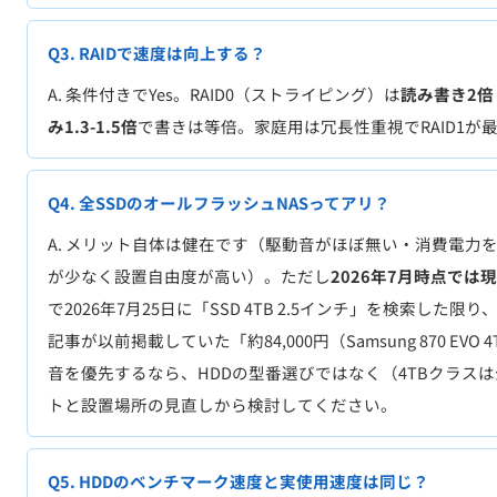
Q4. 全SSDのオールフラッシュNASってアリ？
A. メリット自体は健在です（駆動音がほぼ無い・消費電力を
が少なく設置自由度が高い）。ただし
2026年7月時点では
で2026年7月25日に「SSD 4TB 2.5インチ」を検索し
記事が以前掲載していた「約84,000円（Samsung 870 EV
音を優先するなら、HDDの型番選びではなく（4TBクラス
トと設置場所の見直しから検討してください。
Q5. HDDのベンチマーク速度と実使用速度は同じ？
A. ベンチマークは
内周→外周で約30%差
が出ます。HDDは
半にデータが集中すると公表値に近い速度、中盤以降は約15
差は基本的に無し。