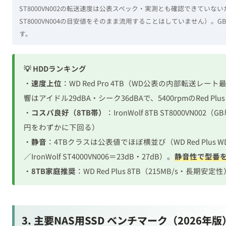
ST8000VN002の転送速度は公表スペック・実測とも確認できてい
ST8000VN004の目安値をそのまま流用することはしていません）
す。
💡 HDDランキング
・
速度上位
：WD Red Pro 4TB（WD公表の内部転送レート最
響はアイドル29dBA・シーク36dBAで、5400rpmのRed P
・
コスパ良好（8TB帯）
：IronWolf 8TB ST8000VN002（G
円をわずかに下回る）
・
静音
：4TBクラスは公表値でほぼ横並び（WD Red Plus W
／IronWolf ST4000VN006＝23dB・27dB）。
静音性で型番
・
8TB家庭推奨
：WD Red Plus 8TB（215MB/s・長期安定
3. 主要NAS用SSD ベンチマーク（2026年版