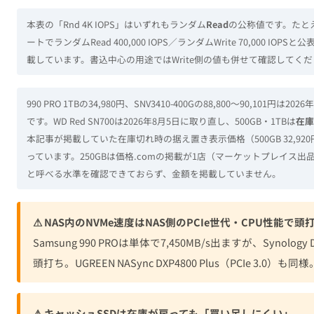
本表の「Rnd 4K IOPS」はいずれもランダム
Read
の公称値です。たとえばS
ートでランダムRead 400,000 IOPS／ランダムWrite 70,000 IOP
載しています。書込中心の用途ではWrite側の値も併せて確認してく
990 PRO 1TBの34,980円、SNV3410-400Gの88,800〜90,101
です。WD Red SN700は2026年8月5日に取り直し、500GB・1TBは
在庫
本記事が掲載していた在庫切れ時の据え置き表示価格（500GB 32,920円
っています。250GBは価格.comの掲載が1店（マーケットプレイス
と呼べる水準を確認できておらず、金額を掲載していません。
⚠ NAS内のNVMe速度はNAS側のPCIe世代・CPU性能で頭
Samsung 990 PROは単体で7,450MB/s出ますが、Synology D
頭打ち。UGREEN NASync DXP4800 Plus（PCIe 3.
⚠ キャッシュSSDは在庫が戻っても「買い足しにくい」