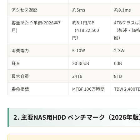
アクセス遅延
約5ms
約0.1ms
容量あたり単価(2026年7
約8.1円/GB
4TBクラス
月)
（4TB 32,500
（後述・価
円）
回）
消費電力
5-10W
2-3W
騒音
20-30dB
0dB
最大容量
24TB
8TB
寿命指標
MTBF 100万時間
TBW 2,400T
2. 主要NAS用HDD ベンチマーク（2026年