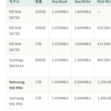
モデル
容量
Seq Read
Seq Write
Rnd 4K 
WD Red
250GB
3,100MB/s
1,600MB/s
—
SN700
WD Red
500GB
3,430MB/s
2,600MB/s
420,000
SN700
WD Red
1TB
3,430MB/s
3,000MB/s
515,000
SN700
Synology
800GB
3,100MB/s
1,000MB/s
400,000
SNV3410
Samsung
1TB
7,450MB/s
6,900MB/s
1,200,0
990 PRO
Samsung
2TB
7,450MB/s
6,900MB/s
1,400,0
990 PRO