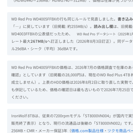
（HDWG440＝256MB／HDWG740＝512MB）、価格は在庫が見つか
WD Red Pro WD4005FFBXの行も同じルールで見直しました。
書き込み
「—」に戻しています（旧掲載: 約255MB/s）。
読み出し欄
は、旧掲載の
WD4003FFBXの公表値だったため、
WD Red Pro データシート（2025年
レート最大
267MB/s
へ訂正しました（2026年8月3日訂正）。同データ
ル29dBA・シーク（平均）36dBAです。
WD Red Pro WD4005FFBXの価格は、2026年7月の価格調査
確認」としています（旧掲載の28,000円は、現在のWD Red Plus 4TB
成立しません）。上表のHDD価格は2026年8月2日に取り直した実勢で、
も併記しているため、価格の確認日は最も古いもので2026年7月25
ください。
IronWolf 8TBは、従来の7200rpmモデル「ST8000VN004」
販売終了表示）となり、現行の流通品は後継の「ST8000VN002」です。ST
256MB・CMR・メーカー保証3年（
価格.com製品仕様
・
ツクモ商品ペ