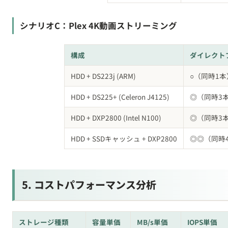
構成
ダイレクト
HDD + DS223j (ARM)
○（同時1本
HDD + DS225+ (Celeron J4125)
◎（同時3
HDD + DXP2800 (Intel N100)
◎（同時3
HDD + SSDキャッシュ + DXP2800
◎◎（同時
5. コストパフォーマンス分析
ストレージ種類
容量単価
MB/s単価
IOPS単価
WD Red Plus 8TB
6.25
233円/MB/s
約167円/IO
円/GB
計算）