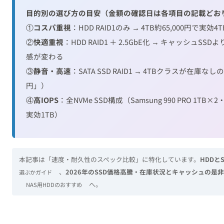
目的別の選び方の目安（金額の確認日は各項目の記載どお
①
コスパ重視
：HDD RAID1のみ → 4TB約65,000円で実効4T
②
快適重視
：HDD RAID1 ＋ 2.5GbE化 → キャッシュ
感が変わる
③
静音・高速
：SATA SSD RAID1 → 4TBクラスが在庫なし
円」）
④
高IOPS
：全NVMe SSD構成（Samsung 990 PRO 1TB×2・
実効1TB）
本記事は「速度・耐久性のスペック比較」に特化しています。
HDDと
、
2026年のSSD価格高騰・在庫状況とキャッシュの是非
選ぶかガイド
へ。
NAS用HDDのおすすめ