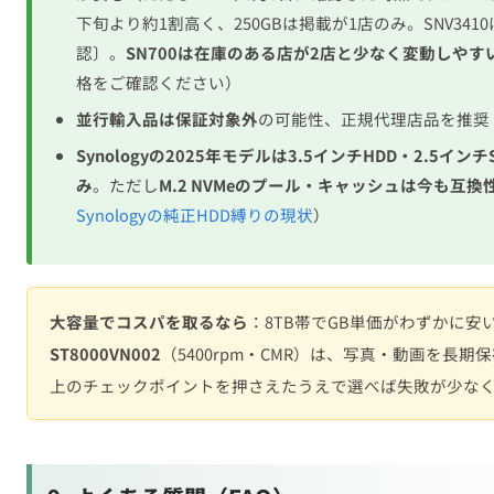
Synologyの2025年モデルは3.5インチHDD・2.5インチS
み
。ただし
M.2 NVMeのプール・キャッシュは今も互
Synologyの純正HDD縛りの現状
）
大容量でコスパを取るなら
：8TB帯でGB単価がわずかに安
ST8000VN002
（5400rpm・CMR）は、写真・動画を長
上のチェックポイントを押さえたうえで選べば失敗が少な
9. よくある質問（FAQ）
Q1. HDD速度はそんなに気にすべき？