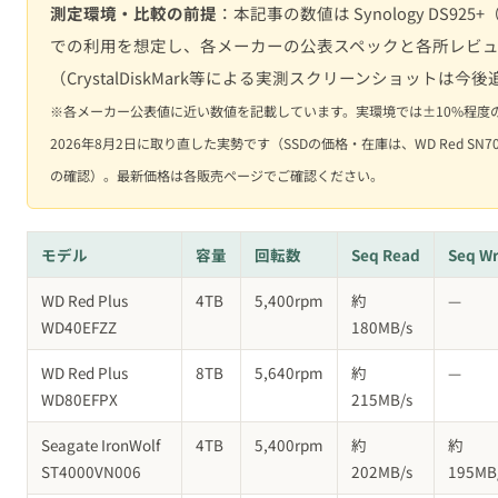
測定環境・比較の前提
：本記事の数値は Synology DS925+（
での利用を想定し、各メーカーの公表スペックと各所レビ
（CrystalDiskMark等による実測スクリーンショットは今
※各メーカー公表値に近い数値を記載しています。実環境では±10%程度
2026年8月2日に取り直した実勢です（SSDの価格・在庫は、WD Red SN70
の確認）。最新価格は各販売ページでご確認ください。
モデル
容量
回転数
Seq Read
Seq Wr
WD Red Plus
4TB
5,400rpm
約
—
WD40EFZZ
180MB/s
WD Red Plus
8TB
5,640rpm
約
—
WD80EFPX
215MB/s
Seagate IronWolf
4TB
5,400rpm
約
約
ST4000VN006
202MB/s
195MB