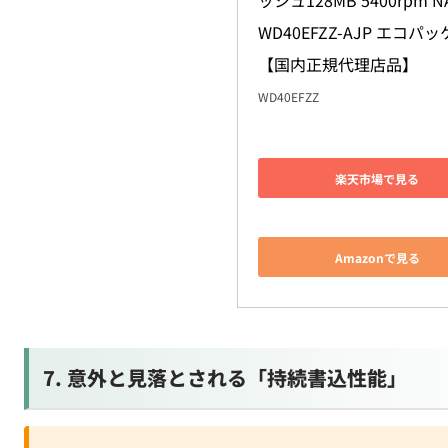
【国内正規代理店品】
WD40EFZZ
楽天市場で見る
Amazonで見る
7. 意外と見落とされる「持続書込性能」
⚠ コンシューマーSSDの落とし穴
Samsung 990 PROは単発テストで7,000MB/s出ますが
後）
1,500MB/sまで低下
します。家庭用なら問題ありませ
動画編集用途
ではエンタープライズSSD（Kingston DC6