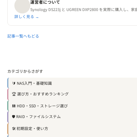
カテゴリからさがす
🔰 NAS入門・基礎知識
🏆 選び方・おすすめランキング
💾 HDD・SSD・ストレージ選び
🛡️ RAID・ファイルシステム
🛠️ 初期設定・使い方
☁️ バックアップ・データ保護
📷 活用術（写真・メディア）
🔧 運用・トラブル・節電
⭐ 製品レビュー
💡 その他・技術メモ