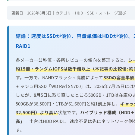
更新日：2026年8月5日｜カテゴリ：HDD・SSD・ストレージ選び
結論：速度はSSDが優位、容量単価はHDDが優位。2
RAID1
各メーカー公称値・各所レビューの傾向を整理すると、
シ
約15倍・ランダムIOPSは数千倍以上（本記事の比較値: 約100
す。一方で、NANDフラッシュ高騰によって
SSDの容量単
ャッシュ用SSD「WD Red SN700」は、2026年7月2
したが、8月5日に取り直したところ500GB・1TBは在庫
500GBが36,500円・1TBが61,660円と約1割上昇し、
キャッシ
32,500円）より高い
状態です。
ハイブリッド構成（HDD＋
高」
。土台はHDD RAID1、速度不足は先にネットワー
す。