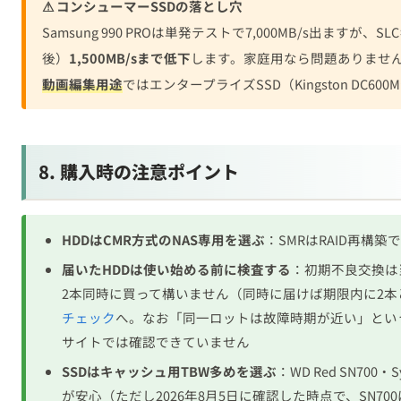
8. 購入時の注意ポイント
HDDはCMR方式のNAS専用を選ぶ
：SMRはRAID再構
届いたHDDは使い始める前に検査する
：初期不良交換は
2本同時に買って構いません（同時に届けば期限内に2
チェック
へ。なお「同一ロットは故障時期が近い」とい
サイトでは確認できていません
SSDはキャッシュ用TBW多めを選ぶ
：WD Red SN700・
が安心（ただし2026年8月5日に確認した時点で、SN700は500G
下旬より約1割高く、250GBは掲載が1店のみ。SNV3410は
認〕。
SN700は在庫のある店が2店と少なく変動しやす
格をご確認ください）
並行輸入品は保証対象外
の可能性、正規代理店品を推奨