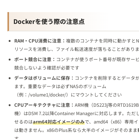
Dockerを使う際の注意点
RAM・CPU消費に注意：
複数のコンテナを同時に動かすとN
リソースを消費し、ファイル転送速度が落ちることがあり
ポート競合に注意：
コンテナが使うポート番号が既存サー
競合しないよう確認が必要です
データはボリュームに保存：
コンテナを削除するとデータ
ます。重要なデータは必ずNASのボリューム
（例：/volume1/docker/）にマウントしてください
CPUアーキテクチャに注意：
ARM機（DS223j等のRTD1619
機）はDSM 7.2以降Container Managerに対応します。た
せるのは
arm64対応イメージのみ
で、amd64（x86）専用
は動きません。x86のPlus系なら大半のイメージがそのまま
す