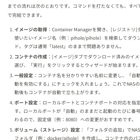
までの流れは次のとおりです。コマンドを打たなくても、すべて
で完結できます。
イメージの取得
：Container Managerを開き、[レジストリ
使いたいイメージ名（例：pihole/pihole）を検索してダウ
ド。タグは通常「latest」のままで問題ありません。
コンテナの作成
：[イメージ]タブでダウンロード済みのイ
選び、「実行」をクリックするとウィザードが始まります
一般設定
：コンテナ名を分かりやすい名前に変更し、「自
動を有効にする」にチェックを入れましょう。これでNAS
動後もコンテナが自動で立ち上がります。
ポート設定
：ローカルポートとコンテナポートの対応を指
す。ローカルポートが「自動」のままだと起動のたびに番
わるので、固定値（例：8080）への変更がおすすめです。
ボリューム（ストレージ）設定
：「フォルダの追加」でNA
フォルダ（例：docker/pihole）を作成し、コンテナ内の