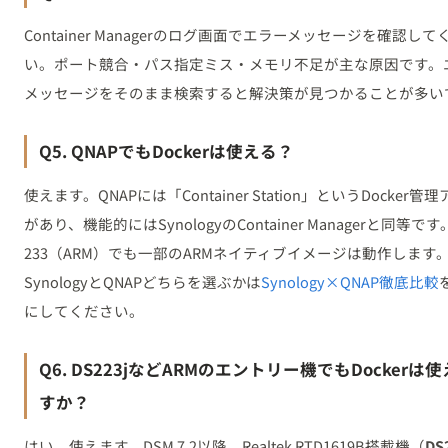
Container Managerのログ画面でエラーメッセージを確認して
い。ポート競合・パス指定ミス・メモリ不足が主な原因です。
メッセージをそのまま検索すると解決策が見つかることが多い
Q5. QNAPでもDockerは使える？
使えます。QNAPには「Container Station」というDocker管
があり、機能的にはSynologyのContainer Managerと同等です。
233（ARM）でも一部のARMネイティブイメージは動作します
SynologyとQNAPどちらを選ぶかは
Synology×QNAP徹底比較
にしてください。
Q6. DS223jなどARMのエントリー機でもDockerは
すか？
はい、使えます。DSM 7.2以降、Realtek RTD1619B搭載機（
DS