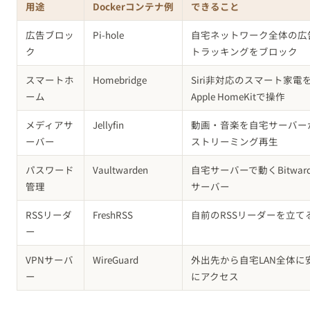
用途
Dockerコンテナ例
できること
広告ブロッ
Pi-hole
自宅ネットワーク全体の広
ク
トラッキングをブロック
スマートホ
Homebridge
Siri非対応のスマート家電
ーム
Apple HomeKitで操作
メディアサ
Jellyfin
動画・音楽を自宅サーバー
ーバー
ストリーミング再生
パスワード
Vaultwarden
自宅サーバーで動くBitward
管理
サーバー
RSSリーダ
FreshRSS
自前のRSSリーダーを立て
ー
VPNサーバ
WireGuard
外出先から自宅LAN全体に
ー
にアクセス