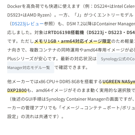
Dockerを高負荷でも快適に使えます（例：DS224+はIntel Celer
DS923+はAMD Ryzen）。一方、「J」がつくエントリーモデル
（
DS223jレビュー
参照）も、DSM 7.2以降はContainer Manag
応しました。対象は
RTD1619B搭載機（DS223j・DS223・DS
です。ただし
メモリ1GB・arm64対応イメージ限定
のため軽量
ナ向きで、複数コンテナの同時運用やamd64専用イメージが必
Plusシリーズが安心です。最新の対応状況は
Synology公式のCon
で確認できます。
Manager対応モデル一覧
他メーカーではx86 CPU＋DDR5 8GBを搭載する
UGREEN NASyn
DXP2800
も、amd64イメージがそのまま動く実用的な選択肢
（後述のGUI手順はSynology Container Managerの画面です
ーカーの管理アプリでも「イメージ→コンテナ→ポート/ボリ
設定」の流れは共通です）。