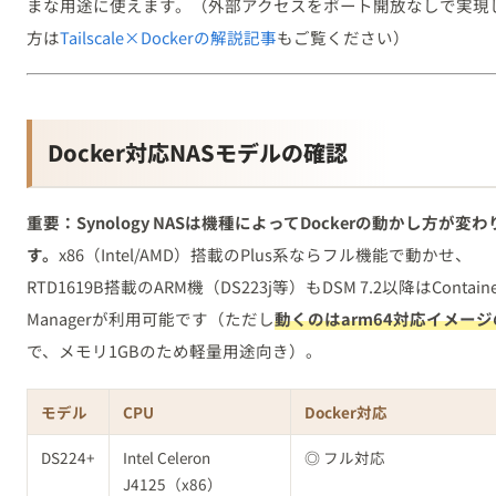
まな用途に使えます。（外部アクセスをポート開放なしで実現
方は
Tailscale×Dockerの解説記事
もご覧ください）
Docker対応NASモデルの確認
重要：Synology NASは機種によってDockerの動かし方が変わ
す。
x86（Intel/AMD）搭載のPlus系ならフル機能で動かせ、
RTD1619B搭載のARM機（DS223j等）もDSM 7.2以降はContaine
Managerが利用可能です（ただし
動くのはarm64対応イメー
で、メモリ1GBのため軽量用途向き）。
モデル
CPU
Docker対応
DS224+
Intel Celeron
◎ フル対応
J4125（x86）