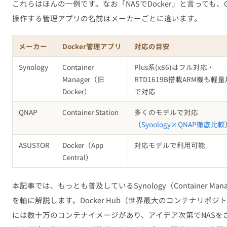
これらはほんの一例です。なお「NASでDocker」と言っても、G
操作する管理アプリの名前はメーカーごとに違います。
メーカー
Docker管理アプリ
対応の目安
Synology
Container
Plus系(x86)はフル対応・
Manager（旧
RTD1619B搭載ARM機も軽
Docker）
で対応
QNAP
Container Station
多くのモデルで対応
（
Synology×QNAP徹底比較
ASUSTOR
Docker（App
対応モデルで利用可能
Central）
本記事では、もっとも普及しているSynology（Container Mana
を軸に解説します。Docker Hub（世界最大のコンテナリポジ
には数十万のコンテナイメージがあり、アイデア次第でNASを