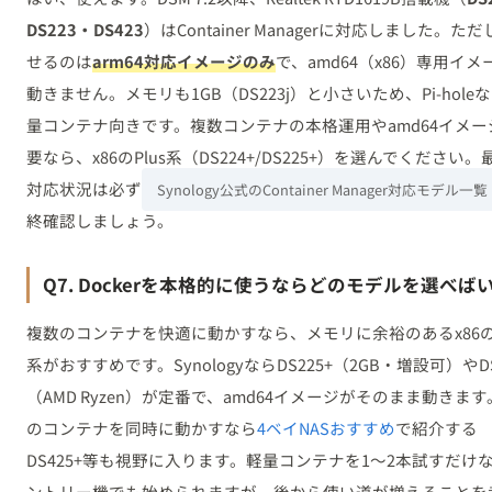
DS223・DS423
）はContainer Managerに対応しました。た
せるのは
arm64対応イメージのみ
で、amd64（x86）専用イメ
動きません。メモリも1GB（DS223j）と小さいため、Pi-hole
量コンテナ向きです。複数コンテナの本格運用やamd64イメー
要なら、x86のPlus系（DS224+/DS225+）を選んでください
対応状況は必ず
Synology公式のContainer Manager対応モデル一覧
終確認しましょう。
Q7. Dockerを本格的に使うならどのモデルを選べば
複数のコンテナを快適に動かすなら、メモリに余裕のあるx86のP
系がおすすめです。SynologyならDS225+（2GB・増設可）やDS
（AMD Ryzen）が定番で、amd64イメージがそのまま動きま
のコンテナを同時に動かすなら
4ベイNASおすすめ
で紹介する
DS425+等も視野に入ります。軽量コンテナを1〜2本試すだけ
ントリー機でも始められますが、後から使い道が増えることを