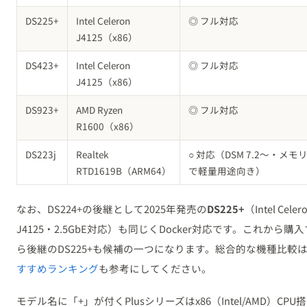
DS225+
Intel Celeron
◎ フル対応
J4125（x86）
DS423+
Intel Celeron
◎ フル対応
J4125（x86）
DS923+
AMD Ryzen
◎ フル対応
R1600（x86）
DS223j
Realtek
○ 対応（DSM 7.2〜・メモリ
RTD1619B（ARM64）
で軽量用途向き）
なお、DS224+の後継として2025年発売の
DS225+
（Intel Celer
J4125・2.5GbE対応）も同じくDocker対応です。これから購
ら後継のDS225+も候補の一つになります。総合的な機種比較
すすめランキング
も参考にしてください。
モデル名に「+」が付くPlusシリーズはx86（Intel/AMD）CPU