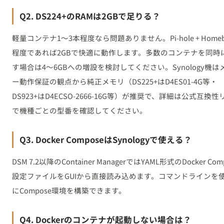
Q2. DS224+のRAMは2GBで足りる？
軽量コンテナ1〜3本程度なら問題ありません。Pi-hole + Homebr
程度であれば2GBで快適に動作します。多数のコンテナを同時
す場合は4〜6GBへの増設を検討してください。Synology機は
ー動作保証の観点から純正メモリ（DS225+はD4ES01-4G等・
DS923+はD4ECSO-2666-16G等）が推奨で、詳細は公式互換
で機種ごとの型番を確認してください。
Q3. Docker ComposeはSynologyで使える？
DSM 7.2以降のContainer ManagerではYAML形式のDocker Com
設定ファイルをGUIから直接読み込めます。コマンドラインを
にCompose環境を構築できます。
Q4. Dockerのコンテナが起動しない場合は？