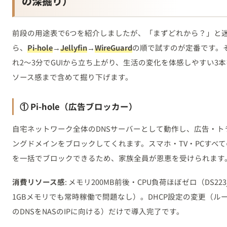
の深掘り）
前段の用途表で6つを紹介しましたが、「まずどれから？」と
ら、
Pi-hole
→
Jellyfin
→
WireGuard
の順で試すのが定番です。
れ2〜3分でGUIから立ち上がり、生活の変化を体感しやすい3
ソース感まで含めて掘り下げます。
① Pi-hole（広告ブロッカー）
自宅ネットワーク全体のDNSサーバーとして動作し、広告・ト
ングドメインをブロックしてくれます。スマホ・TV・PCすべ
を一括でブロックできるため、家族全員が恩恵を受けられます
消費リソース感
: メモリ200MB前後・CPU負荷ほぼゼロ（DS223
1GBメモリでも常時稼働で問題なし）。DHCP設定の変更（ル
のDNSをNASのIPに向ける）だけで導入完了です。