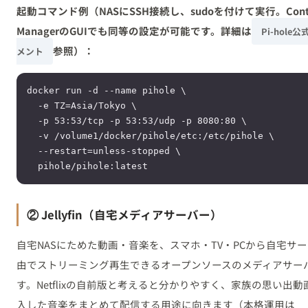
起動コマンド例（NASにSSH接続し、sudoを付けて実行。Conta
ManagerのGUIでも同等の設定が可能です。詳細は
Pi-hole
参照）：
メント
docker run -d --name pihole \

  -e TZ=Asia/Tokyo \

  -p 53:53/tcp -p 53:53/udp -p 8080:80 \

  -v /volume1/docker/pihole/etc:/etc/pihole \

  --restart=unless-stopped \

  pihole/pihole:latest
② Jellyfin（自宅メディアサーバー）
自宅NASにためた動画・音楽を、スマホ・TV・PCから自宅サ
由でストリーミング再生できるオープンソースのメディアサー
す。Netflixの自前版と考えると分かりやすく、家族の思い出動
入した音楽をまとめて配信する用途に向きます（本格運用は