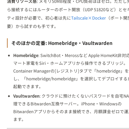
消費リソース感
: メモリ50MB程度・CPU負荷ほぼゼロ。ただし
ら接続するにはルーターのポート開放（UDP 51820など）とセ
ティ設計が必要で、初心者は先に
Tailscale×Docker
（ポート開
要）から試すのも手です。
そのほかの定番: Homebridge・Vaultwarden
Homebridge
: SwitchBot・Merossなど Apple HomeKit非
マート家電をSiri・ホームアプリから操作できるブリッジ。
Container Managerの[レジストリ]タブで「homebridge」
し、「homebridge/homebridge」を選択してデプロイす
起動できます。
Vaultwarden
: クラウドに預けたくないパスワードを自宅NA
理できるBitwarden互換サーバー。iPhone・Windowsの
Bitwardenアプリからそのまま接続でき、月額課金ゼロで
ます。